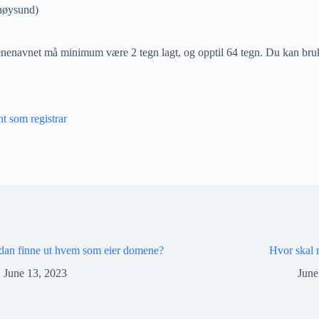
nnøysund)
enenavnet må minimum være 2 tegn lagt, og opptil 64 tegn. Du kan bruk
t som registrar
dan finne ut hvem som eier domene?
Hvor skal 
June 13, 2023
June