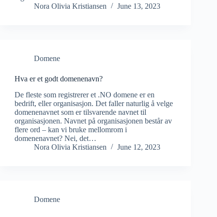
Nora Olivia Kristiansen
June 13, 2023
Domene
Hva er et godt domenenavn?
De fleste som registrerer et .NO domene er en
bedrift, eller organisasjon. Det faller naturlig å velge
domenenavnet som er tilsvarende navnet til
organisasjonen. Navnet på organisasjonen består av
flere ord – kan vi bruke mellomrom i
domenenavnet? Nei, det…
Nora Olivia Kristiansen
June 12, 2023
Domene