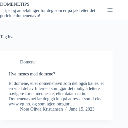
Skip
DOMENETIPS
to
- Tips og anbefalinger for deg som er på jakt etter det
content
perfekte domenenavn!
Tag
hva
Domene
Hva menes med domene?
Et domene, eller domenenavn som det også kalles, er
en vital del av Internett som gjør det mulig å lettere
navigere for et menneske, eller datamaskin.
Domenenavnet lar deg gå inn på adresser som f.eks.
www.vg.no, og som igjen omgjør…
Nora Olivia Kristiansen
June 15, 2023