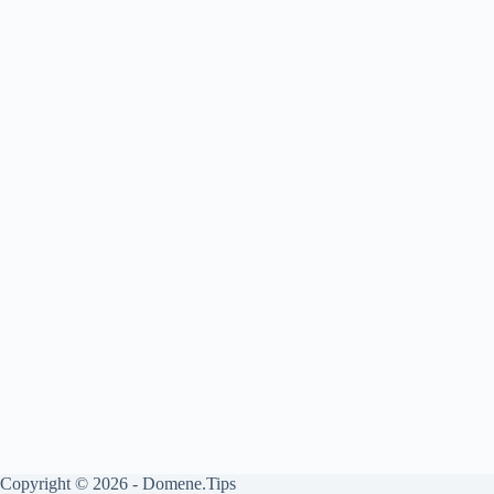
Copyright © 2026 - Domene.Tips